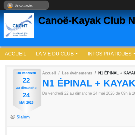
Panneau de gestion des cookies
Se connecter
Canoë-Kayak Club N
ACCUEIL
LA VIE DU CLUB
INFOS PRATIQUES
Accueil
Les évènements
N1 ÉPINAL + KAY
Du
vendredi
22
N1 ÉPINAL + KAYA
au
dimanche
Du
vendredi
22
au
dimanche
24
mai
2026
de 09h à 1
24
MAI
2026
Slalom