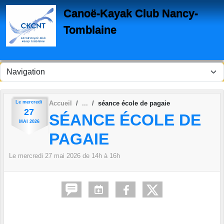
Panneau de gestion des cookies
Canoë-Kayak Club Nancy-
Tomblaine
Le
mercredi
Accueil
séance école de pagaie
27
SÉANCE ÉCOLE DE
MAI
2026
PAGAIE
Le
mercredi
27
mai
2026
de 14h à 16h